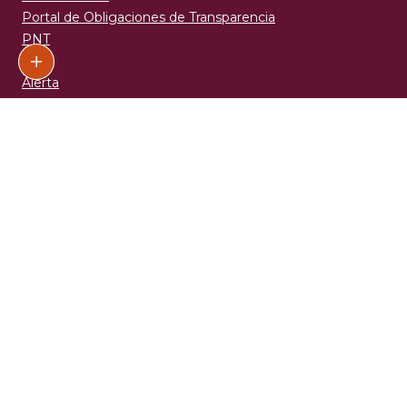
INAI
Alerta
Denuncia
¿Qué es gob.mx?
Es el portal único de trámites, información y participación
ciudadana.
Leer más
Administraciones anteriores
Declaración de Accesibilidad
Aviso de privacidad
Aviso de privacidad simplificado
Términos y Condiciones
Política de seguridad
Marco jurídico
Mapa de sitio
Denuncia contra servidores públicos
Síguenos en
nuestras redes sociales: